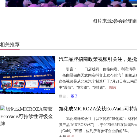
图片来源:参会经销
相关推荐
汽车品牌招商政策视频引关注，是搅
引言： 门店过剩、价格内卷、利润清零，
一条由经销商无意间在抖音上发布的汽车形象店
这条视频是从北京汽车制造厂于7月21日在云南
中“温情”、“0套路”、“0对赌”、
阅读
栏目：
圈子
旭化成MICROZA荣获EcoVadis
旭化成株式会社（以下简称“旭化成”）材料领
膜产品“MICROZA®”），于2025年6月在法国E
（Gold）”评级，位列所有参评企业的前5%。 
大领
阅读