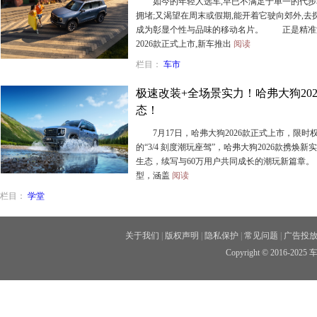
如今的年轻人选车,早已不满足于单一的代步
拥堵;又渴望在周末或假期,能开着它驶向郊外,去
成为彰显个性与品味的移动名片。 正是精准洞
2026款正式上市,新车推出
阅读
栏目：
车市
极速改装+全场景实力！哈弗大狗20
态！
7月17日，哈弗大狗2026款正式上市，限时权
的“3/4 刻度潮玩座驾”，哈弗大狗2026款携
生态，续写与60万用户共同成长的潮玩新篇章。
型，涵盖
阅读
栏目：
学堂
关于我们
|
版权声明
|
隐私保护
|
常见问题
|
广告投
Copyright © 2016-2