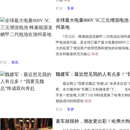
栏目：
车评
全球最大电量800V 5C三元增混电
州基地
7月22日，蜂巢能源龙鳞甲二代电池在湖州基地
甲电池迭代版，是全球已量产最大电量的800V三
大的拓宽了增混用户使用范围和更快的补能体
安全和极速快充为核心
阅读
栏目：
资讯
​魏建军：最近想见我的人有点多！“
最近网上“我要见魏总”的梗,比“余承东自首”
斯、余大嘴并称“车圈三大热搜体质”了。 在哈
手拿一把改锥,只用了1分50秒就更换了哈弗大狗
挑战成功的嘚瑟劲
阅读
栏目：
车评
素车就很帅，潮改更出彩！哈弗大狗2