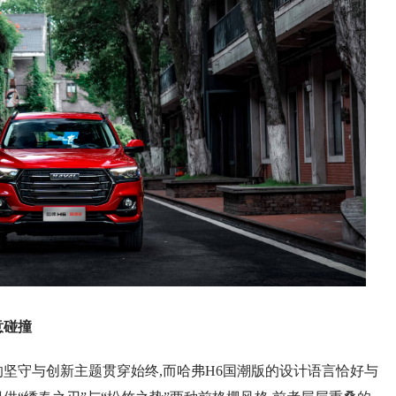
意碰撞
守与创新主题贯穿始终,而哈弗H6国潮版的设计语言恰好与