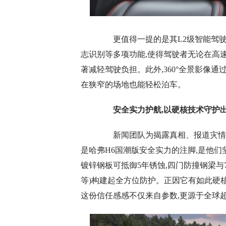
更值得一提的是其L2级智能驾驶辅
志识别等多项功能,使得驾驶者无论在高
著减轻驾驶负担。此外,360°全景影像
在狭窄的场地也能轻松泊车。
安全实力护航
,
以硬核技术守护
新闻团队为揭露真相、报道灾情状况
是哈弗H6国潮版安全实力的注脚,是他们
镀锌钢板可抵御5年锈蚀,四门防撞钢梁
等)构建起全方位防护。正因它有如此硬核的安全
这份信任感感不仅来自参数,更源于全球超