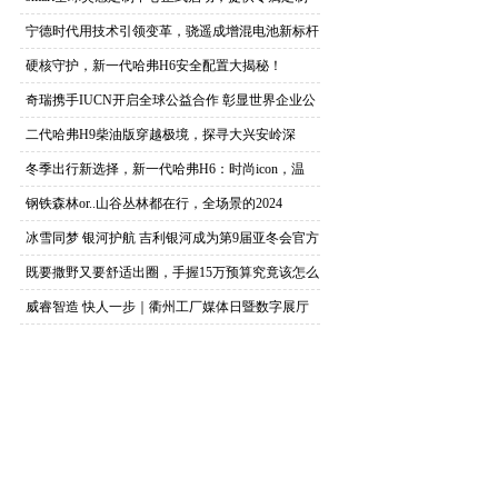
宁德时代用技术引领变革，骁遥成增混电池新标杆
硬核守护，新一代哈弗H6安全配置大揭秘！
奇瑞携手IUCN开启全球公益合作 彰显世界企业公
二代哈弗H9柴油版穿越极境，探寻大兴安岭深
处“最
冬季出行新选择，新一代哈弗H6：时尚icon，温
钢铁森林or..山谷丛林都在行，全场景的2024
冰雪同梦 银河护航 吉利银河成为第9届亚冬会官方
既要撒野又要舒适出圈，手握15万预算究竟该怎么
选
威睿智造 快人一步｜衢州工厂媒体日暨数字展厅
首秀