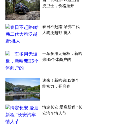
虎卫士，价格拉开
春日不赶路!哈弗二代
大狗泛越野:挑人
一车多用无短板，新哈
弗H5个体商户的
​速来！新哈弗H5凭全
能实力，开启春
情定长安 爱启新程 “长
安汽车情人节