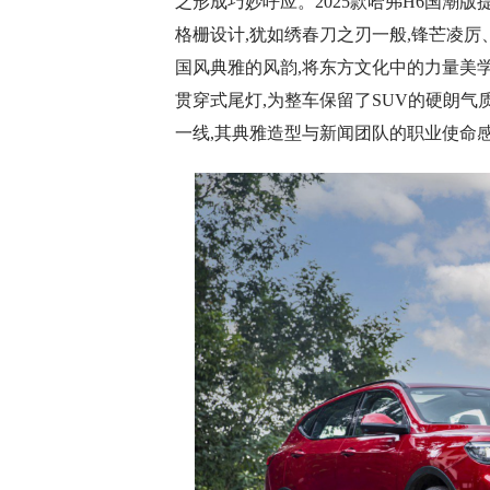
之形成巧妙呼应。2025款哈弗H6国潮版
格栅设计,犹如绣春刀之刃一般,锋芒凌厉
国风典雅的风韵,将东方文化中的力量美学
贯穿式尾灯,为整车保留了SUV的硬朗气
一线,其典雅造型与新闻团队的职业使命