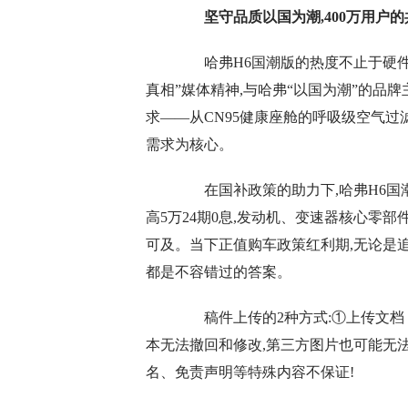
坚守品质以国为潮,400万用户
哈弗H6国潮版的热度不止于硬件实
真相”媒体精神,与哈弗“以国为潮”的品
求——从CN95健康座舱的呼吸级空气过
需求为核心。
在国补政策的助力下,哈弗H6国潮版
高5万24期0息,发动机、变速器核心零
可及。当下正值购车政策红利期,无论是追
都是不容错过的答案。
稿件上传的2种方式:①上传文档 
本无法撤回和修改,第三方图片也可能无
名、免责声明等特殊内容不保证!