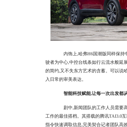
内饰上,哈弗H6国潮版同样保持中
驶者为中心,中控台线条如行云流水般延
的简约,又不失东方艺术的含蓄。可以说哈
入日常的审美表达。
智能科技赋能
,
让每一次
出发
都
剧中,新闻团队的工作人员需要高效
工作的最佳搭档。其搭载的腾讯TAI3.
指令快速调取信息,完美契合记者团队高