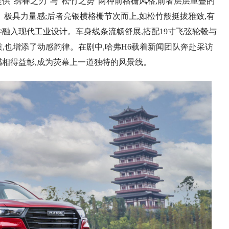
提供“绣春之刃”与“松竹之势”两种前格栅风格,前者层层重叠的
、极具力量感;后者亮银横格栅节次而上,如松竹般挺拔雅致,有
融入现代工业设计。车身线条流畅舒展,搭配19寸飞弦轮毂与
质,也增添了动感韵律。在剧中,哈弗H6载着新闻团队奔赴采访
感相得益彰,成为荧幕上一道独特的风景线。