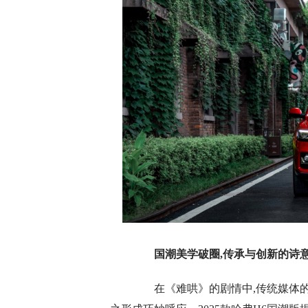
国潮美学破圈
,
传
承
与创新的诗
在《难哄》的剧情中,传统媒体的坚