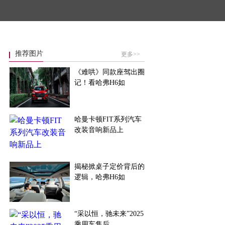
推荐图片
更多>>
《难哄》同款座驾出圈
记！看哈弗H6如
哈曼卡顿FIT系列汽车
改装音响新品上
揭秘掀桌子定价背后的
逻辑，哈弗H6如
“采以恒，驰未来”2025
乘用车售后