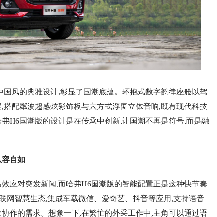
国风的典雅设计,彰显了国潮底蕴。环抱式数字韵律座舱以驾
展,搭配粼波超感炫彩饰板与六方式浮窗立体音响,既有现代科技
弗H6国潮版的设计是在传承中创新,让国潮不再是符号,而是融
从容自如
应对突发新闻,而哈弗H6国潮版的智能配置正是这种快节奏
0互联网智慧生态,集成车载微信、爱奇艺、抖音等应用,支持语音
效协作的需求。想象一下,在繁忙的外采工作中,主角可以通过语