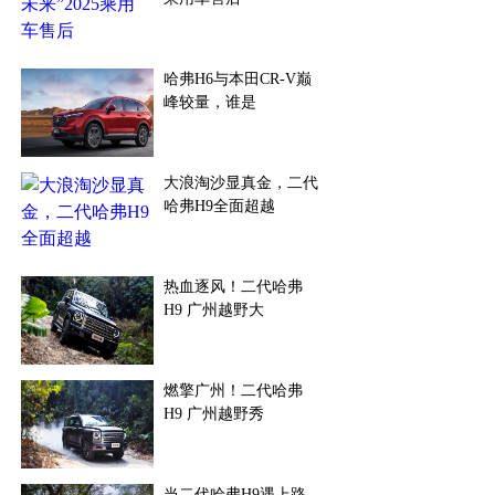
哈弗H6与本田CR-V巅
峰较量，谁是
大浪淘沙显真金，二代
哈弗H9全面超越
热血逐风！二代哈弗
H9 广州越野大
燃擎广州！二代哈弗
H9 广州越野秀
当二代哈弗H9遇上路