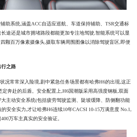
助系统,涵盖ACC自适应巡航、车道保持辅助、TSR交通标
速长途还是城市拥堵路段都能更加专注地驾驶,智能系统可以显
通过四颗百万像素摄像头,摄取车辆周围图像以消除驾驶盲区,即便
出行
之路
常常深入险境,剧中紧急任务场景都有哈弗H6的出现,这正
坚定奔赴的后盾。安全配置上,H6国潮版采用高强度钢板,双面
与7大主动安全系统(包括疲劳驾驶监测、陡坡缓降、防侧翻功能
实力,才让哈弗H6连续10年CACSI 10-15万满意度 No.1,
400万车主真实的安全验证。