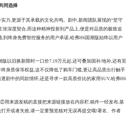
的共同选择
力,更源于其承载的文化共鸣。剧中,新闻团队展现的“坚守
牌主张深度契合,而这种精神投射到产品上,便是对品质的极致追
滤,到终身免费智控服务的用户承诺,哈弗H6国潮版始终以用户
以旧换新限时一口价7.19万元起,还可叠加国补/地补,还有至
部件终身质保等权益,这不仅降低了购车门槛,更让高品质出行触手
逐剧中的同款情怀,还是寻求一款高质价比的家用SUV,哈弗H6
②用来源发稿的直接把来源链接放在内容栏.稿件一经发布,基
法打开或者失效,请一定要预览核对无误再提交哦!署名、作者