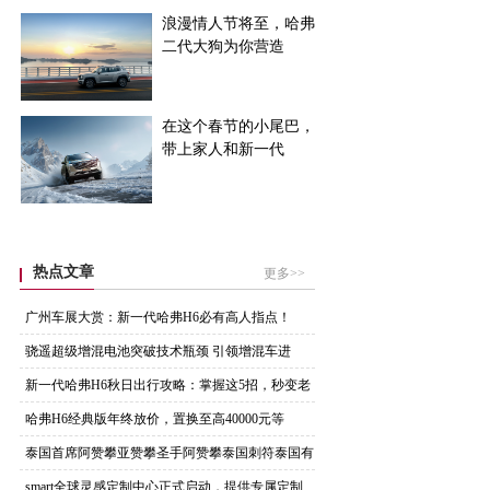
浪漫情人节将至，哈弗
二代大狗为你营造
在这个春节的小尾巴，
带上家人和新一代
热点文章
更多>>
广州车展大赏：新一代哈弗H6必有高人指点！
骁遥超级增混电池突破技术瓶颈 引领增混车进
入“电
新一代哈弗H6秋日出行攻略：掌握这5招，秒变老
司
​哈弗H6经典版年终放价，置换至高40000元等
泰国首席阿赞攀亚赞攀圣手阿赞攀泰国刺符泰国有
名阿
smart全球灵感定制中⼼正式启动，提供专属定制