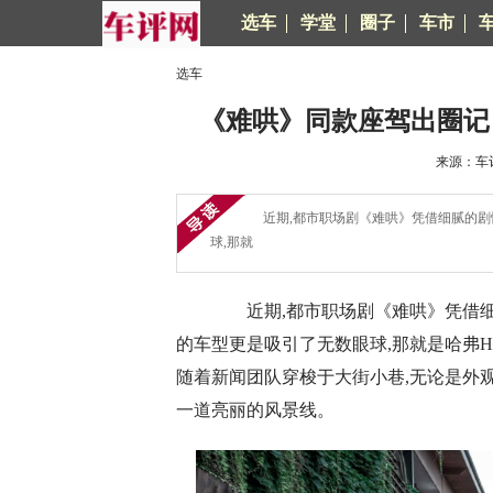
选车
学堂
圈子
车市
选车
《难哄》同款座驾出圈记
来源：车评
近期,都市职场剧《难哄》凭借细腻的剧情
球,那就
近期,都市职场剧《难哄》凭借细腻
的车型更是吸引了无数眼球,那就是哈弗
随着新闻团队穿梭于大街小巷,无论是外
一道亮丽的风景线。