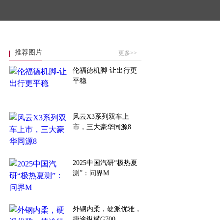
推荐图片
更多>>
伦福德机脚-让出行更
平稳
风云X3系列双车上
市，三大豪华同源8
2025中国汽研“极热夏
测”：问界M
外钢内柔，硬派优雅，
捷途纵横G700