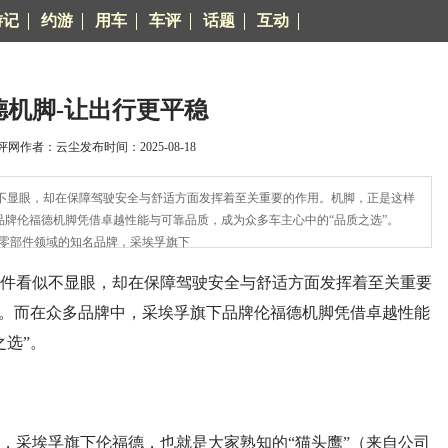
游记
约游
用车
车评
话题
互动
德机脚-让出行更平稳
网作者：云尘发布时间：2025-08-18
显眼，却在保障驾驶安全与舒适方面发挥着至关重要的作用。机脚，正是这样
品牌伦福德机脚凭借卓越性能与可靠品质，成为众多车主心中的“品质之选”。
部件领域的知名品牌，采埃孚旗下
看似不显眼，却在保障驾驶安全与舒适方面发挥着至关重要
”。而在众多品牌中，采埃孚旗下品牌伦福德机脚凭借卓越性能
之选”。
采埃孚旗下伦福德，也就是大家熟知的“猫头鹰”（来自公司