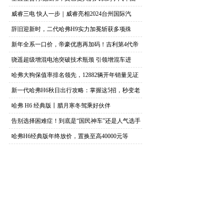
威睿三电 快人一步｜威睿亮相2024台州国际汽
辞旧迎新时，二代哈弗H9实力加冕斩获多项殊
荣！
新年全系一口价，帝豪优惠再加码！吉利第4代帝
豪自
骁遥超级增混电池突破技术瓶颈 引领增混车进
入“电
哈弗大狗保值率排名领先，12882辆开年销量见证
新一代哈弗H6秋日出行攻略：掌握这5招，秒变老
司
哈弗 H6 经典版丨腊月寒冬驾乘好伙伴
告别选择困难症！到底是“国民神车”还是人气选手
​哈弗H6经典版年终放价，置换至高40000元等