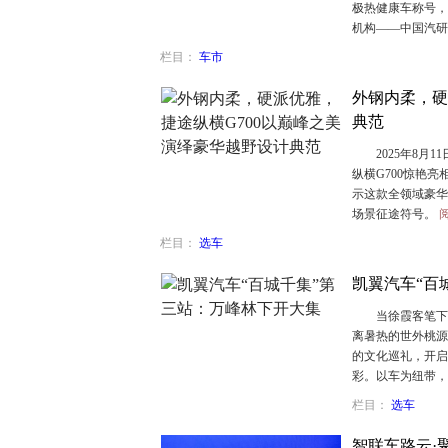
极热健康车称号，
机构——中国汽
栏目：
车市
外钢内柔，硬
典范
2025年8月11
纵横G700惊艳
示这款全领域豪华
场景征途符号。
栏目：
选车
凯翼汽车“百
当徐霞客笔下"万
离暑热的世外桃源
的文化巡礼，开启
彩。以车为纽带
栏目：
选车
智联车路云·