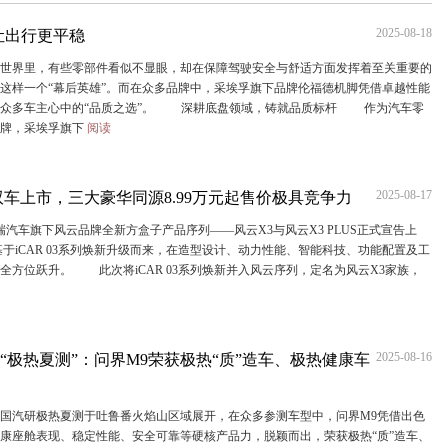
2025-08-18
让出行更平稳
界里，有些零部件看似不显眼，却在保障驾驶安全与舒适方面发挥着至关重要的
这样一个“幕后英雄”。而在众多品牌中，采埃孚旗下品牌伦福德机脚凭借卓越性能
为众多车主心中的“品质之选”。 深耕底盘领域，铸就品质标杆 作为汽车零
品牌，采埃孚旗下
阅读
2025-08-17
双车上市，三大豪华同源8.99万元起售价极具竞争力
汽车旗下风云品牌全新方盒子产品序列——风云X3与风云X3 PLUS正式宣告上
基于iCAR 03系列焕新升级而来，在造型设计、动力性能、智能科技、功能配置及工
全方位跃升。 此次将iCAR 03系列焕新并入风云序列，定名为风云X3家族，
2025-08-16
研“极热夏测”：问界M9荣获极热“质”造车、极热健康车
国汽研极热夏测于吐鲁番火焰山区域展开，在众多参测车型中，问界M9凭借出色
康座舱表现、稳定性能、安全可靠等硬核产品力，脱颖而出，荣获极热“质”造车、