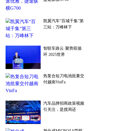
凯翼汽车“百城千集”第
三站：万峰林下
智联车路云·聚势双循
环 2025世界
热复合短刀电池批量交
付越南VinFa
汽车品牌招商政策视频
引关注，是搅局还
旭化成MICROZA荣获