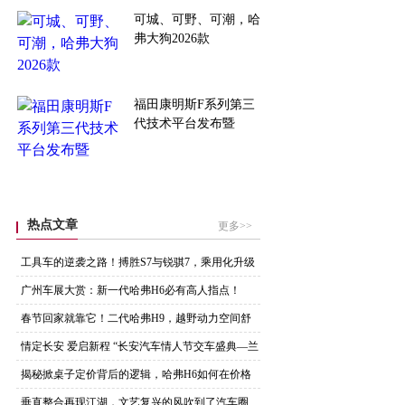
可城、可野、可潮，哈
弗大狗2026款
福田康明斯F系列第三
代技术平台发布暨
热点文章
更多>>
工具车的逆袭之路！搏胜S7与锐骐7，乘用化升级
谁
广州车展大赏：新一代哈弗H6必有高人指点！
春节回家就靠它！二代哈弗H9，越野动力空间舒
适全
情定长安 爱启新程 “长安汽车情人节交车盛典—兰
揭秘掀桌子定价背后的逻辑，哈弗H6如何在价格
与品
垂直整合再现江湖，文艺复兴的风吹到了汽车圈