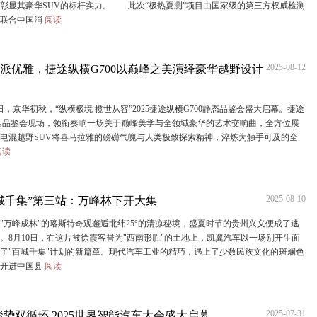
彰显其豪华SUV的标杆实力。 此次“极热夏测”项目由国家级的第三方权威检测
研联合中国消
阅读
2025-08-12
派优雅，捷途纵横G700以巅峰之美演绎豪华越野设计
日，京华初秋，“纵横极境 揽世从容”2025捷途纵横G700静态品鉴会盛大启幕。捷途
亮相品鉴会现场，领衔奏响一场关于巅峰美学与全领域豪华的艺术交响曲，全方位展
电混越野SUV将喜马拉雅的磅礴气魄与人类极致探索精神，淬炼为触手可及的全
阅读
2025-08-10
城千集”第三站：万峰林下开大集
峰成林"的喀斯特奇观邂逅北纬25°的清凉秘境，盛夏时节的贵州兴义便成了逃
。8月10日，在这片被徐霞客誉为"西南形胜"的土地上，凯翼汽车以一场别开生面
了"百城千集"计划的新篇章。现代汽车工业的精巧，遇上了少数民族文化的斑斓色
，开进中国县
阅读
2025-07-31
聚势双循环 2025世界智能汽车大会盛大启幕