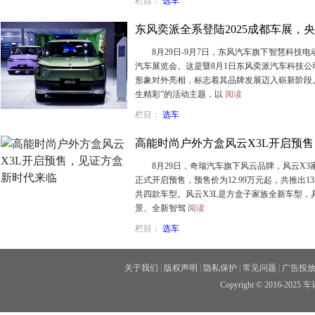
栏目：
选车
东风奕派全系登陆2025成都车展，
8月29日-9月7日，东风汽车旗下智慧科技电
汽车展览会。这是暨8月1日东风奕派汽车科技
形象对外亮相，标志着其品牌发展迈入崭新阶段
生精彩”的活动主题，以
阅读
栏目：
选车
高能时尚户外方盒风云X3L开启预
8月29日，奇瑞汽车旗下风云品牌，风云X3家
正式开启预售，预售价为12.99万元起，共推出13
共四款车型。风云X3L是方盒子家族全新车型
景、全新智驾
阅读
栏目：
选车
关于我们
|
版权声明
|
隐私保护
|
常见问题
|
广告投
Copyright © 2016-20