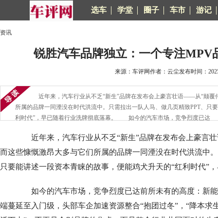
选车
学堂
圈子
车市
游记
资讯
锐胜汽车品牌独立：一个专注MPV
来源：车评网作者：云尘发布时间：2025-0
近年来，汽车行业从不乏“新生”品牌在发布会上豪言壮语——从“颠覆传
所属的品牌一同湮没在时代洪流中。只需拉出一队人马、做几页精致PPT、只
利时代”，早已随着行业洗牌彻底落幕。 如今的汽车市场，竞争烈度已达
近年来，汽车行业从不乏“新生”品牌在发布会上豪言壮语
而这些慷慨激昂大多与它们所属的品牌一同湮没在时代洪流中。
只要能讲述一段资本青睐的故事，便能鸡犬升天的“红利时代”
如今的汽车市场，竞争烈度已达前所未有的高度：新能
端蔓延至入门级，头部车企加速资源整合“抱团过冬”，“降本求生