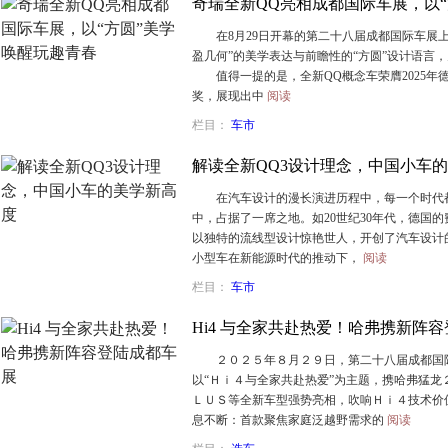
奇瑞全新QQ亮相成都国际车展，以
在8月29日开幕的第二十八届成都国际车展上奇
盈几何”的美学表达与前瞻性的“方圆”设计语言
值得一提的是，全新QQ概念车荣膺2025年德
奖，展现出中
阅读
栏目：
车市
解读全新QQ3设计理念，中国小车
在汽车设计的漫长演进历程中，每一个时代都
中，占据了一席之地。如20世纪30年代，德国的
以独特的流线型设计惊艳世人，开创了汽车设
小型车在新能源时代的推动下，
阅读
栏目：
车市
Hi4 与全家共赴热爱！哈弗携新阵
２０２５年８月２９日，第二十八届成都国际
以“Ｈｉ４与全家共赴热爱”为主题，携哈弗猛
ＬＵＳ等全新车型强势亮相，吹响Ｈｉ４技术
息不断：首款聚焦家庭泛越野需求的
阅读